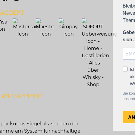
Bleib
 ACCEPT
Newsl
Theme
Geben
sich
Ic
ak
Wh
Sie kön
Q WHISKY4YOU
unserem
A