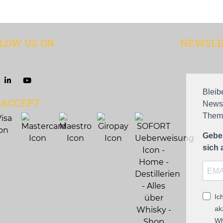
LOW US ON
NEWSLE
Bleib
 ACCEPT
Newsl
Theme
Geben
sich
Ic
ak
Wh