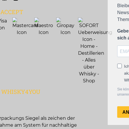
Bleib
 ACCEPT
Newsl
Theme
Geben
sich
Ic
ak
Wh
Sie kön
Q WHISKY4YOU
unserem
A