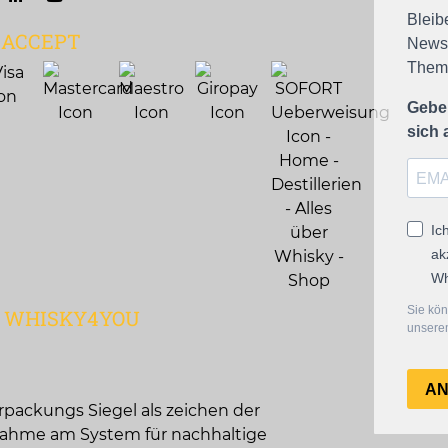
Bleib
 ACCEPT
Newsl
Theme
Geben
sich
Ic
ak
Wh
Sie kön
Q WHISKY4YOU
unserem
A