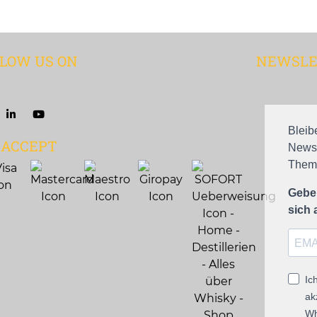
LOW US ON
NEWSLE
Bleib
 ACCEPT
Newsl
Theme
Geben
sich
Ic
ak
Wh